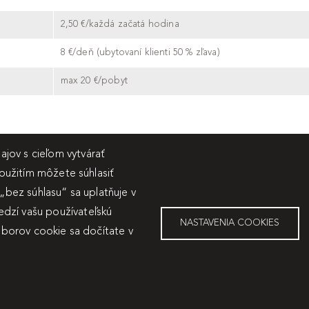
2,50 €/každá začatá hodina
8 €/deň (ubytovaní klienti 50 % zľava)
max 20 €/pobyt
jov s cieľom vytvárať
použitím môžete súhlasiť
 „bez súhlasu“ sa uplatňuje v
dzí vašu používateľskú
NASTAVENIA COOKIES
súborov cookie sa dočítate v