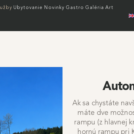
 menu
lužby
Ubytovanie
Novinky
Gastro
Galéria
Art
Autom
Ak sa chystáte nav
máte dve možnost
rampu (z hlavnej k
hornú rampu pri Kr