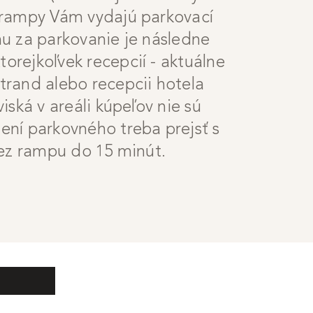
 rampy Vám vydajú parkovací
nu za parkovanie je následne
orejkoľvek recepcií - aktuálne
trand alebo recepcii hotela
viská v areáli kúpeľov nie sú
ení parkovného treba prejsť s
ez rampu do 15 minút.