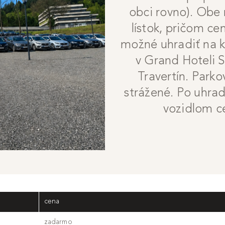
obci rovno). Obe
lístok, pričom ce
možné uhradiť na kt
v Grand Hoteli S
Travertín. Parko
strážené. Po uhrad
vozidlom c
cena
zadarmo