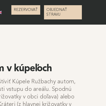
REZERVOVAŤ
OBJEDNAŤ
STRAVU
 v kúpeľoch
štíviť Kúpele Ružbachy autom,
i vstupu do areálu. Spodnú
rižovatky v obci doľava) alebo
áteri (z hlavnej križovatky v