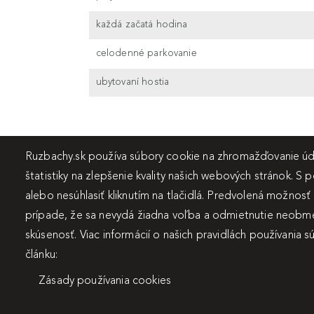
každá začatá hodina
celodenné parkovanie
ubytovaní hostia
Ruzbachy.sk používa súbory cookie na zhromažďovanie úda
štatistiky na zlepšenie kvality našich webových stránok. S 
alebo nesúhlasiť kliknutím na tlačidlá. Predvolená možnosť
prípade, že sa nevydá žiadna voľba a odmietnutie neobme
skúsenosť. Viac informácií o našich pravidlách používania 
článku:
Zásady používania cookies