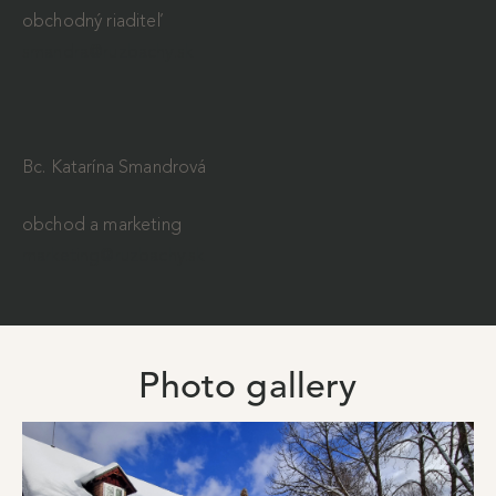
obchodný riaditeľ
smandra@ruzbachy.sk
Bc. Katarína Smandrová
obchod a marketing
marketing@ruzbachy.sk
Photo gallery