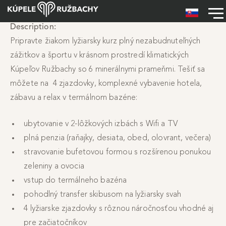
Skip to main content
Description
Hlavné menu
Pripravte žiakom lyžiarsky kurz plný nezabudnuteľných
zážitkov a športu v krásnom prostredí klimatických
Kúpeľov Ružbachy so 6 minerálnymi prameňmi. Tešiť sa
môžete na 4 zjazdovky, komplexné vybavenie hotela,
zábavu a relax v termálnom bazéne:
ubytovanie v 2-lôžkových izbách s Wifi a TV
plná penzia (raňajky, desiata, obed, olovrant, večera)
stravovanie bufetovou formou s rozšírenou ponukou
zeleniny a ovocia
vstup do termálneho bazéna
pohodlný transfer skibusom na lyžiarsky svah
4 lyžiarske zjazdovky s rôznou náročnosťou vhodné aj
pre začiatočníkov