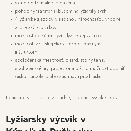
vstup do termálneho bazéna
pohodlný transfer skibusom na lyžiarsky svah
4 lyžiarske zjazdovky s rôznou náročnosťou vhodné
aj pre začiatočníkov
možnosť požičania lyží a lyžiarskej výstroje
možnosť lyžiarskej školy s profesionálnymi
inštruktormi
spoločenská miestnosť, biliard, stolný tenis,
spoločenské hry, projektor a plátno možnosť doplniť
disko, karaoke alebo zaujímavú prednášku
Ponuka je vhodná pre základné, stredné i vysoké školy.
Lyžiarsky výcvik v