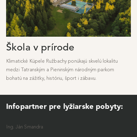
Škola v prírode
Klimatické Kúpele Ružbachy ponúkajú skvelú lokalitu
medzi Tatranským a Pieninským národným parkom
bohatú na zážitky, históriu, šport i zábavu.
Infopartner pre lyžiarske pobyty:
Ing. Ján Smandra