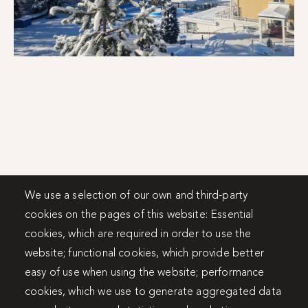
We use a selection of our own and third-party
cookies on the pages of this website: Essential
cookies, which are required in order to use the
website; functional cookies, which provide better
easy of use when using the website; performance
cookies, which we use to generate aggregated data