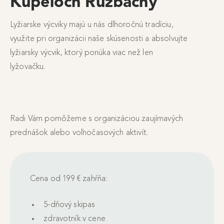
Kúpeľoch Ružbachy
Lyžiarske výcviky majú u nás dlhoročnú tradíciu,
využite pri organizácii naše skúsenosti a absolvujte
lyžiarsky výcvik, ktorý ponúka viac než len
lyžovačku.
Radi Vám pomôžeme s organizáciou zaujímavých
prednášok alebo voľnočasových aktivít.
Cena od 199 € zahŕňa:
5-dňový skipas
zdravotník v cene