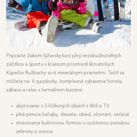
Pripravte žiakom lyžiarsky kurz plný nezabudnuteľných
zážitkov a športu v krásnom prostredí klimatických
Kúpeľov Ružbachy so 6 minerálnymi prameňmi. Tešiť sa
môžete na 4 zjazdovky, komplexné vybavenie hotela,
zábavu a relax v termálnom bazéne:
ubytovanie v 2-lôžkových izbách s Wifi a TV
plná penzia (raňajky, desiata, obed, olovrant, večera)
stravovanie bufetovou formou s rozšírenou ponukou
zeleniny a ovocia